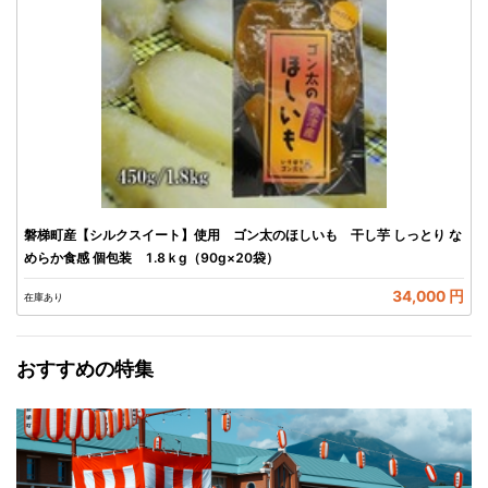
磐梯町産【シルクスイート】使用 ゴン太のほしいも 干し芋 しっとり な
めらか食感 個包装 1.8ｋg（90g×20袋）
34,000 円
在庫あり
おすすめの特集