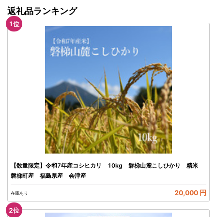
返礼品ランキング
1
位
【数量限定】令和7年産コシヒカリ 10kg 磐梯山麓こしひかり 精米
磐梯町産 福島県産 会津産
20,000 円
在庫あり
2
位