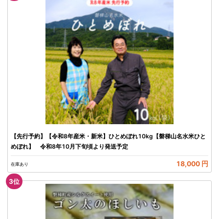
【先行予約】【令和8年産米・新米】ひとめぼれ10kg【磐梯山名水米ひと
めぼれ】 令和8年10月下旬頃より発送予定
18,000 円
在庫あり
3
位