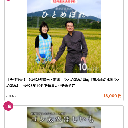
【先行予約】【令和8年産米・新米】ひとめぼれ10kg【磐梯山名水米ひと
めぼれ】 令和8年10月下旬頃より発送予定
18,000 円
在庫あり
3
位