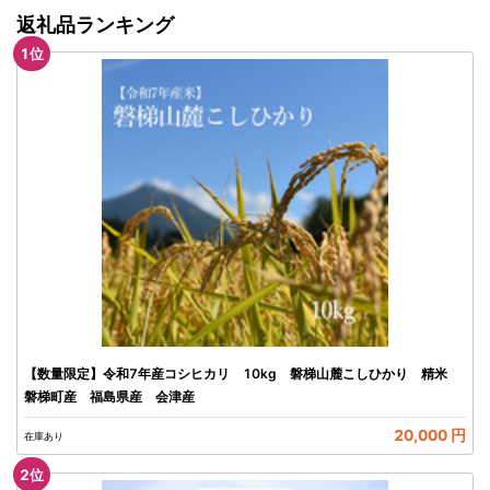
返礼品ランキング
1
位
【数量限定】令和7年産コシヒカリ 10kg 磐梯山麓こしひかり 精米
磐梯町産 福島県産 会津産
20,000 円
在庫あり
2
位