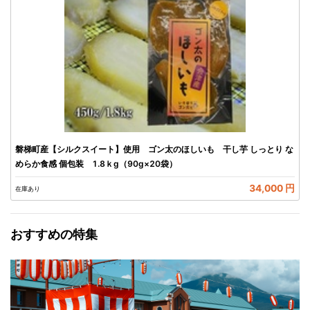
磐梯町産【シルクスイート】使用 ゴン太のほしいも 干し芋 しっとり な
めらか食感 個包装 1.8ｋg（90g×20袋）
34,000 円
在庫あり
おすすめの特集