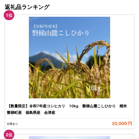
返礼品ランキング
1
位
【数量限定】令和7年産コシヒカリ 10kg 磐梯山麓こしひかり 精米
磐梯町産 福島県産 会津産
20,000 円
在庫あり
2
位