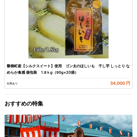
磐梯町産【シルクスイート】使用 ゴン太のほしいも 干し芋 しっとり な
めらか食感 個包装 1.8ｋg（90g×20袋）
34,000 円
在庫あり
おすすめの特集