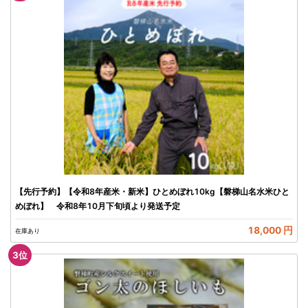
【先行予約】【令和8年産米・新米】ひとめぼれ10kg【磐梯山名水米ひと
めぼれ】 令和8年10月下旬頃より発送予定
18,000 円
在庫あり
3
位